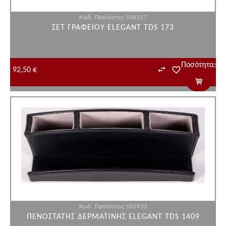
Κωδ. Προϊόντος:106257
ΣΕΤ ΓΡΑΦΕΙΟΥ ELEGANT TDS 173
Ποσότητα:
92,50 €
Κωδ. Προϊόντος:105933
ΠΕΝΟΣΤΑΤΗΣ ΔΕΡΜΑΤΙΝΗΣ ELEGANT TDS 1409