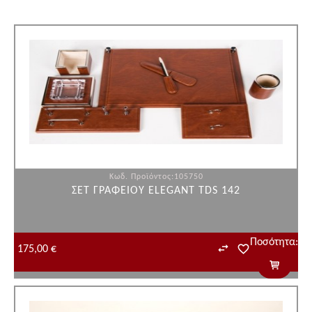
Κωδ. Προϊόντος:105750
ΣΕΤ ΓΡΑΦΕΙΟΥ ELEGANT TDS 142
Ποσότητα:
175,00 €